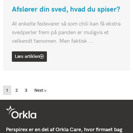
Afslører din sved, hvad du spiser?
At enkelte fødevarer så som chili kan få ekstra
svedperler frem på panden er muligvis et
velkendt fænomen. Men faktisk ...
Læs artiklen
1
2
3
Next »
Perspirex er en del af Orkla Care, hvor firmaet bag