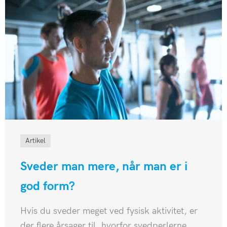
Artikel
Sveder man mere, når man er i
god form?
Hvis du sveder meget ved fysisk aktivitet, er
der flere årsager til, hvorfor svedperlerne