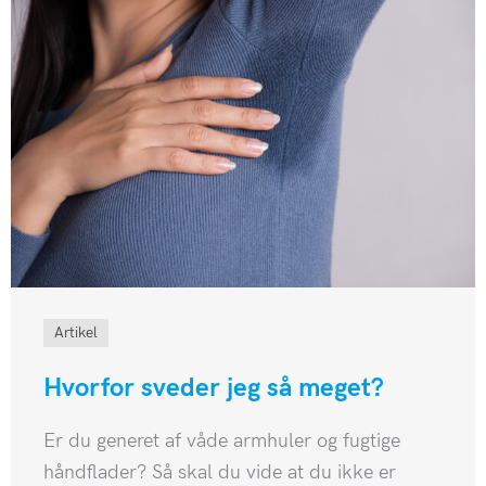
Artikel
Hvorfor sveder jeg så meget?
Er du generet af våde armhuler og fugtige
håndflader? Så skal du vide at du ikke er