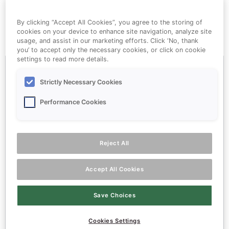
eller svedproblemer.
By clicking “Accept All Cookies”, you agree to the storing of
cookies on your device to enhance site navigation, analyze site
usage, and assist in our marketing efforts. Click ‘No, thank
you’ to accept only the necessary cookies, or click on cookie
settings to read more details.
Hvordan virker Perspirex
antiperspiranter?
Strictly Necessary Cookies
Performance Cookies
Perspirex antiperspiranter virker så effektivt på
grund af den patenterede formulering*, som
indeholder alkohol, aluminiumkloride.
Reject All
Det aktive Skin Care System beskytter huden
Accept All Cookies
godt mod irritation. Når Perspirex antiperspirant
smøres på huden reagerer formulaen med vandet
Save Choices
i din svedkanal og danner der en midlertidig
Cookies Settings
gelprop.