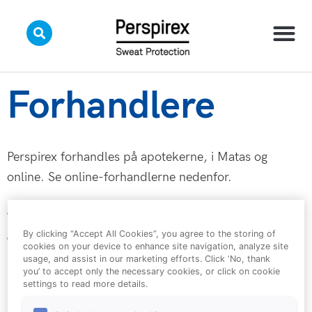
Skip
to
content
Forhandlere
Perspirex forhandles på apotekerne, i Matas og
online. Se online-forhandlerne nedenfor.
Vi gør opmærksom på, at forhandler-siderne ikke er
By clicking “Accept All Cookies”, you agree to the storing of
ejet eller kontrolleret af perspirex.dk og af Orkla Care
cookies on your device to enhance site navigation, analyze site
Danmark. Orkla Care Danmark er ikke ansvarlig for
usage, and assist in our marketing efforts. Click ‘No, thank
you’ to accept only the necessary cookies, or click on cookie
indholdet på forhandlernes sider.
settings to read more details.