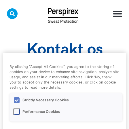
Skip
to
content
Kontakt os
By clicking “Accept All Cookies”, you agree to the storing of
Hvis du har spørgsmål, er vi her for at hjælpe.
cookies on your device to enhance site navigation, analyze site
usage, and assist in our marketing efforts. Click ‘No, thank
you’ to accept only the necessary cookies, or click on cookie
settings to read more details.
Send os en besked her
Strictly Necessary Cookies
Vores konsulenter besvarer din henvendelse snarest.
Performance Cookies
Vi behandler alle forbrugeroplysninger fortroligt, og
vi vil beskytte dit privatliv i overensstemmelse med